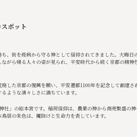
番スポット
持ち、街を疫病から守る神として信仰されてきました。大晦日
しながら帰る人々の姿が見られ、平安時代から続く京都の精神
廃した京都の復興を願い、平安遷都1100年を記念して創建さ
するような清々しさに満ちています。
荷神社」の総本宮です。稲荷信仰は、農業の神から商売繁盛の神
本鳥居の朱色は、魔除けと生命力を表しています。