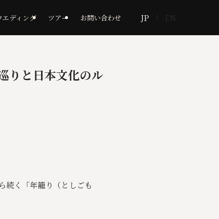
JP
EN
ウエディング
ツアー
お問い合わせ
地巡りと日本文化のル
ら続く「年籠り（としごも