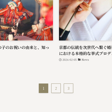
の子のお祝いの由来と、知っ
京都の伝統を次世代へ繋ぐ婚
」
における本格的な挙式プロデ
2026-02-05
News
1
2
3