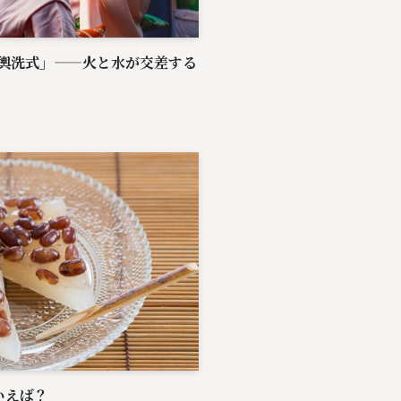
輿洗式」——火と水が交差する
いえば？