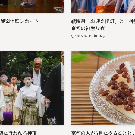
ト能楽体験レポート
祇園祭「お迎え提灯」と「神
京都の神聖な夜
2026-07-12
Blog
最初に行われる神事
京都の人が6月にやることと