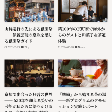
山鉾巡行の先にある祇園祭
築100年の京町家で海外か
——伝統芸能の息吹を感じ
らのゲストと和菓子＆茶道
る祇園祭ガイド
体験
2026-06-29
Blog
2026-05-28
News
京都で出会った狂言の世界
「準備」から始まる茶の湯
── 650年を超える笑いの
——新プログラムのデモセ
芸能が私たちに語りかける
ッション実施レポート