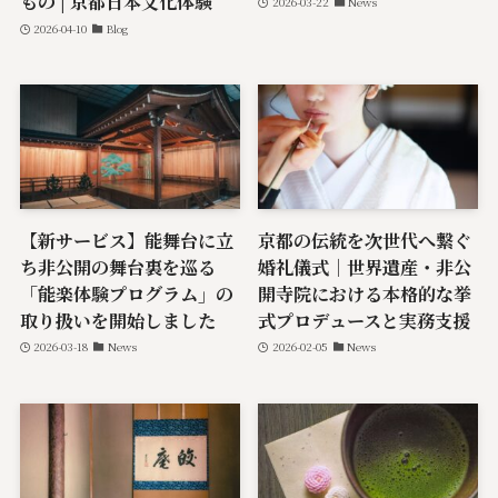
もの | 京都日本文化体験
2026-03-22
News
2026-04-10
Blog
【新サービス】能舞台に立
京都の伝統を次世代へ繋ぐ
ち非公開の舞台裏を巡る
婚礼儀式｜世界遺産・非公
「能楽体験プログラム」の
開寺院における本格的な挙
取り扱いを開始しました
式プロデュースと実務支援
2026-03-18
News
2026-02-05
News