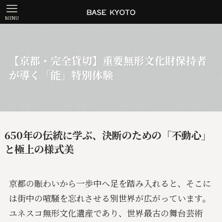
MENU
【京都・完全貸切】重要無形文化財保持者
が導く「能」特別体験
650年の伝統に学ぶ、決断のための「不動心」
と極上の様式美
京都の賑わいから一歩中へ足を踏み入れると、そこに
は街中の喧騒を忘れさせる別世界が広がっています。
ユネスコ無形文化遺産であり、世界最古の舞台芸術